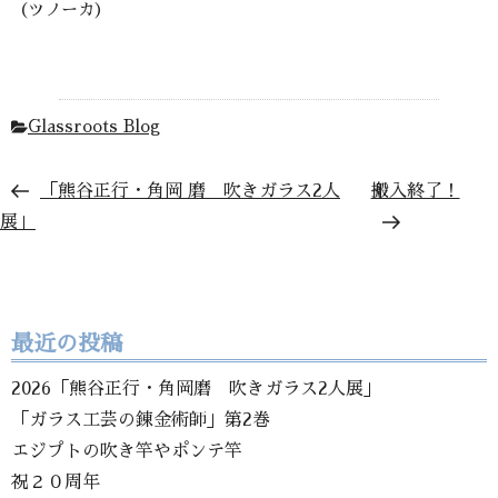
（ツノーカ）
Glassroots Blog
「熊谷正行・角岡 磨 吹きガラス2人
搬入終了！
展」
最近の投稿
2026「熊谷正行・角岡磨 吹きガラス2人展」
「ガラス工芸の錬金術師」第2巻
エジプトの吹き竿やポンテ竿
祝２０周年