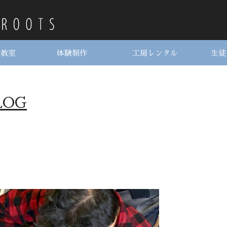
ス教室
体験制作
工房レンタル
生徒
LOG