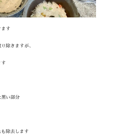
きます
取り除きますが、
ます
た黒い部分
れも除去します