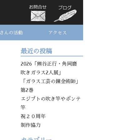
さんの活動
アクセス
最近の投稿
2026「熊谷正行・角岡磨
吹きガラス2人展」
「ガラス工芸の錬金術師」
第2巻
エジプトの吹き竿やポンテ
竿
祝２０周年
制作協力