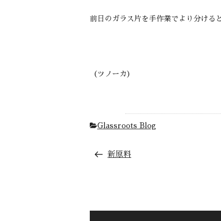
前日のガラス片を手作業でより分ける
（ツノーカ）
Glassroots Blog
新原料